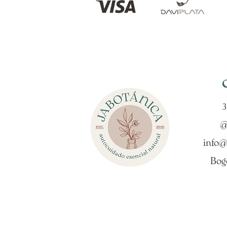
3
@
info@
Bog