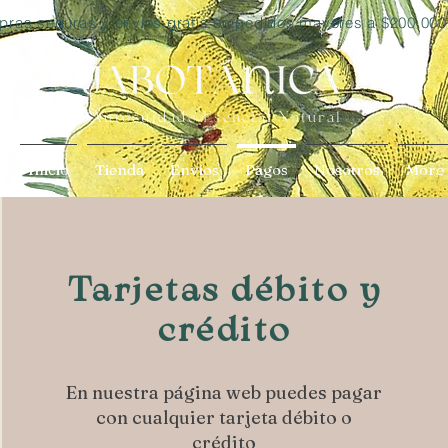
ras seguras y envíos gratis en pedidos mayores a $200.000
Autocuidado Esencial Natural
Inicio
Tienda
Envíos
Pagos
Nosotros
More
Tarjetas débito y
crédito
En nuestra página web puedes pagar
con cualquier tarjeta débito o
crédito