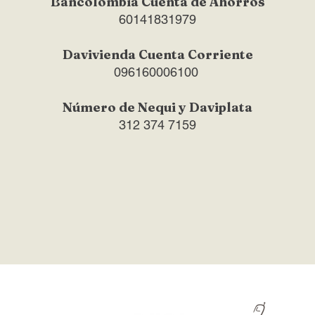
Bancolombia Cuenta de Ahorros
60141831979
Davivienda Cuenta Corriente
096160006100
Número de Nequi y Daviplata
312 374 7159